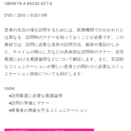
問
問
ISBN978-4-86243-627-6
看
看
DVD / 28分 / ©2015年
護
護
[Vol.02]
[Vol.02]
患者の生活の場を訪問するためには、医療機関でのかかわりと
訪
訪
は異なる、訪問時のマナーを知っておくことが必要です。この
問
問
番組では、訪問に必要な道具や訪問方法、服装や電話のしか
看
看
護
護
た、チャイムの鳴らし方などの具体的な訪問時のマナー、在宅
に
に
看護における看護倫理などについて解説します。また、言語的
お
お
なコミュニケーションが難しい患者との関わりに必要なコミュ
い
い
ニケーション技術についても紹介します。
て
て
必
必
Index
要
要
●訪問看護に必要な看護論理
な
な
●訪問の準備とマナー
倫
倫
●療養者の尊厳を守るコミュニケーション
理
理
と
と
態
態