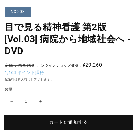
NXD-03
目で見る精神看護 第2版
[Vol.03] 病院から地域社会へ -
DVD
通
セ
¥29,260
定価：¥30,800
オンラインショップ価格：
常
ー
1,463
ポイント獲得
価
ル
配送料
は購入時に計算されます。
格
価
数量
格
目
目
で
で
見
見
カートに追加する
る
る
精
精