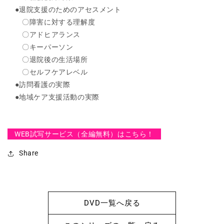
を
を
●退院支援のためのアセスメント
減
増
〇障害に対する理解度
ら
や
〇アドヒアランス
す
す
〇キーパーソン
〇退院後の生活場所
〇セルフケアレベル
●訪問看護の実際
●地域ケア支援活動の実際
WEB試写サービス（全編無料）はこちら！
Share
DVD一覧へ戻る