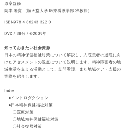
神
神
原案監修
看
看
岡本 隆寛 （順天堂大学 医療看護学部 准教授）
護
護
ISBN978-4-86243-322-0
第
第
2
2
DVD / 38分 / ©2009年
版
版
[Vol.03]
[Vol.03]
知っておきたい社会資源
病
病
日本の精神保健福祉対策について解説し、入院患者の退院に向
院
院
けたアセスメントの視点について説明します。精神障害者の地
か
か
域生活を支える活動として、訪問看護、また地域ケア・支援の
ら
ら
実際を紹介します。
地
地
域
域
Index
社
社
会
会
●イントロダクション
へ
へ
●日本精神保健福祉対策
の
の
〇医療対策
数
数
〇地域精神保健福祉対策
量
量
〇社会復帰対策