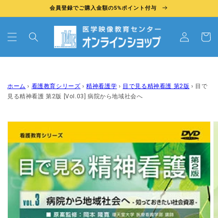
コンテ
会員登録でご購入金額の5%ポイント付与
ンツに
ン
進む
/
カ
新
ー
規
ト
会
員
登
ホーム
›
看護教育シリーズ
›
精神看護学
›
目で見る精神看護 第2版
›
目で
録
見る精神看護 第2版 [Vol.03] 病院から地域社会へ
商品情
報にス
キップ