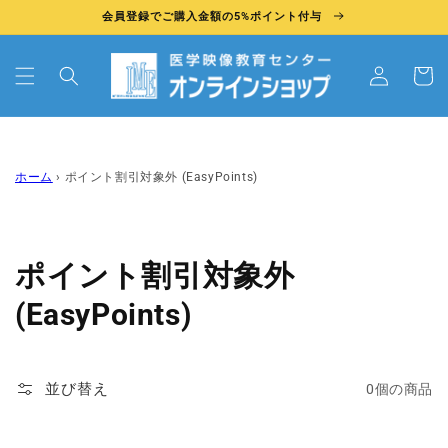
コンテ
会員登録でご購入金額の5%ポイント付与
ンツに
ン
進む
/
カ
新
ー
規
ト
会
員
登
ホーム
›
ポイント割引対象外 (EasyPoints)
録
コ
ポイント割引対象外
レ
(EasyPoints)
ク
シ
並び替え
0個の商品
ョ