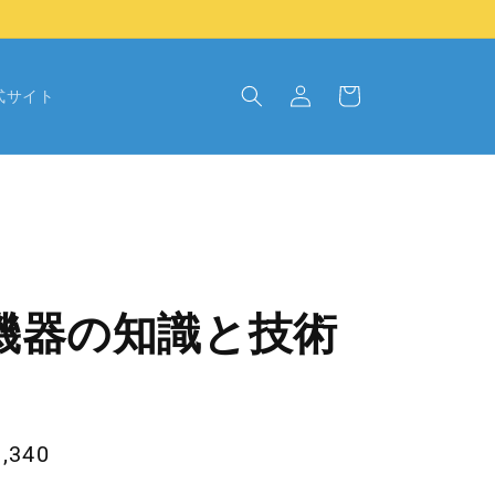
イ
ン
/
カ
新
ー
式サイト
規
ト
会
員
登
録
機器の知識と技術
,340