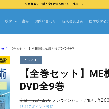
会員登録でご購入金額の5%ポイント付与
映像
書籍
お問い合わせ
新規会員登録
医学映像公
と技術
›
【全巻セット】ME機器の知識と技術DVD全9巻
KFD-ALL
【全巻セット】ME
DVD全9巻
通
セ
¥263
定価：¥277,200
オンラインショップ価格：
常
ー
13,167
ポイント獲得