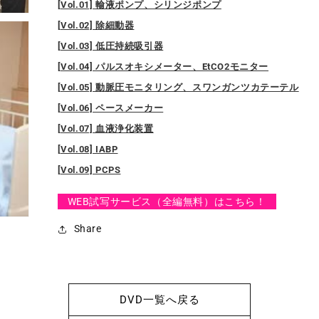
全
全
[Vol.01] 輸液ポンプ、シリンジポンプ
9
9
[Vol.02] 除細動器
巻
巻
[Vol.03] 低圧持続吸引器
の
の
[Vol.04] パルスオキシメーター、EtCO2モニター
数
数
量
量
[Vol.05] 動脈圧モニタリング、スワンガンツカテーテル
を
を
[Vol.06] ペースメーカー
減
増
[Vol.07] 血液浄化装置
ら
や
[Vol.08] IABP
す
す
[Vol.09] PCPS
WEB試写サービス（全編無料）はこちら！
Share
DVD一覧へ戻る