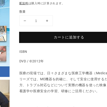
配送料
は購入時に計算されます。
価
ル
格
価
数量
格
【全
【全
巻
巻
セ
セ
カートに追加する
ッ
ッ
ト】
ト】
ME
ME
ISBN
機
機
DVD / ©2012年
器
器
の
の
医療の現場では、日々さまざまな医療工学機器（Medical 
知
知
リーズでは、ME機器を的確に、そして安全に使用する
識
識
方、トラブル対応などについて実際の機器を使った映像
と
と
技
技
看護学や医療安全の学習、研修にご活用ください。
術
術
DVD
DVD