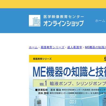
コンテ
ンツに
進む
ホーム
ホーム
›
看護教育シリーズ
›
成人看護学
›
ME機器の知識
商品情
報にス
キップ